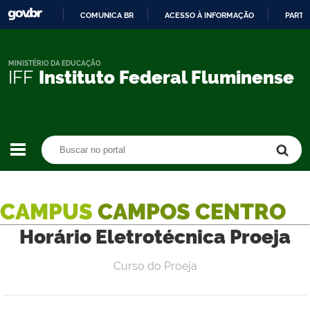
COMUNICA BR
ACESSO À INFORMAÇÃO
PARTI
IR
PARA
O
MINISTÉRIO DA EDUCAÇÃO
IFF
Instituto Federal Fluminense
CONTEÚDO
Buscar no portal
Buscar no portal
CAMPUS
CAMPOS CENTRO
Horário Eletrotécnica Proeja
Curso do Proeja