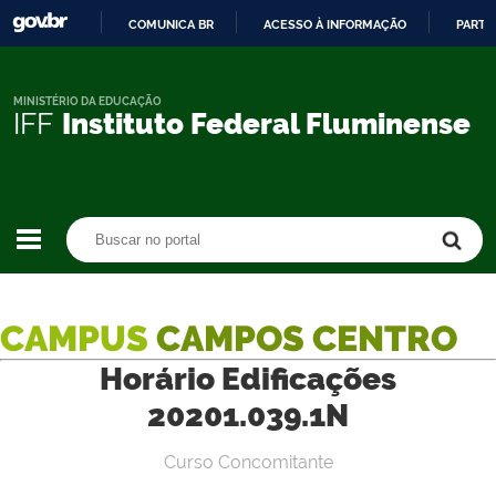
COMUNICA BR
ACESSO À INFORMAÇÃO
PARTI
IR
PARA
O
MINISTÉRIO DA EDUCAÇÃO
IFF
Instituto Federal Fluminense
CONTEÚDO
Buscar no portal
Buscar no portal
CAMPUS
CAMPOS CENTRO
Horário Edificações
20201.039.1N
Curso Concomitante