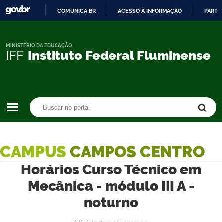
COMUNICA BR
ACESSO À INFORMAÇÃO
PARTI
IR
PARA
O
MINISTÉRIO DA EDUCAÇÃO
IFF
Instituto Federal Fluminense
CONTEÚDO
Buscar no portal
Buscar no portal
CAMPUS
CAMPOS CENTRO
Horários Curso Técnico em
Mecânica - módulo III A -
noturno