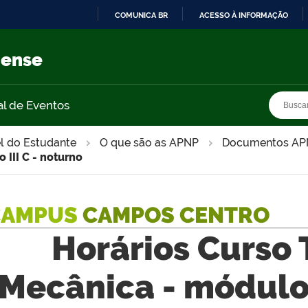
COMUNICA BR
ACESSO À INFORMAÇÃO
IR
PARA
nense
O
CONTEÚDO
Busca
Busca
al de Eventos
l do Estudante
O que são as APNP
Documentos APNP
 III C - noturno
CAMPUS
CAMPOS CENTRO
Horários Curso
Mecânica - módulo 