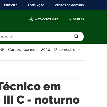
PARTICIPE
LEGISLAÇÃO
ÓRGÃOS DO GOVERNO
ALTO CONTRASTE
VLIBRAS
r no portal
r no portal
 - Cursos Técnicos - 2020 - 2º semestre
 Técnico em
III C - noturno