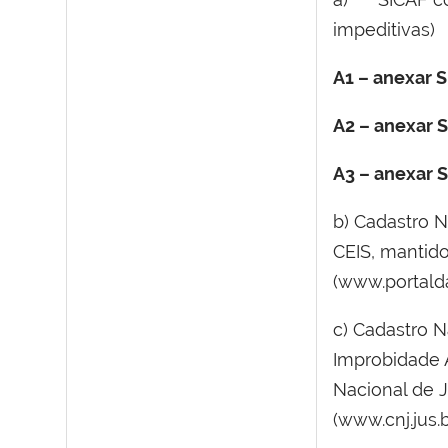
impeditivas)
A1 – anexar 
A2 – anexar S
A3 – anexar S
b) Cadastro 
CEIS, mantido
(www.portalda
c) Cadastro 
Improbidade 
Nacional de J
(www.cnj.jus