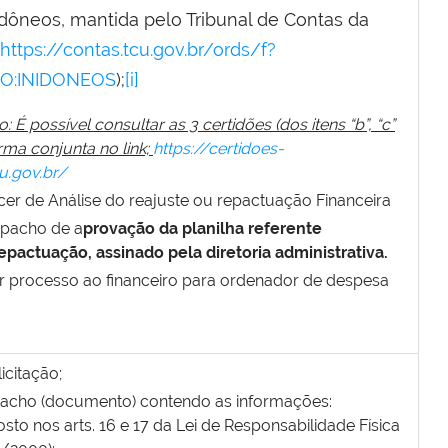
nidôneos, mantida pelo Tribunal de Contas da
https://contas.tcu.gov.br/ords/f?
DO:INIDONEOS
);
[i]
 É possível consultar as 3 certidões (dos itens “b”, “c”
orma conjunta no link;
https://certidoes-
u.gov.br/
cer de Análise do reajuste ou repactuação Financeira
pacho de a
provação da planilha referente
epactuação, assinado pela diretoria administrativa.
 processo ao financeiro para ordenador de despesa
icitação;
pacho (documento) contendo as informações:
sto nos arts. 16 e 17 da Lei de Responsabilidade Física