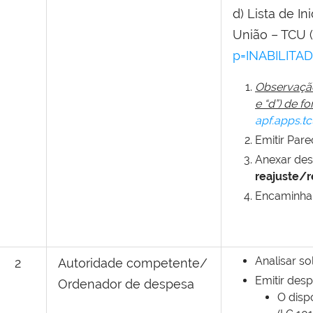
d) Lista de I
União – TCU (
p=INABILITA
Observação:
e “d”) de f
apf.apps.tc
Emitir Pare
Anexar des
reajuste/r
Encaminhar
Analisar sol
2
Autoridade competente/
Emitir des
Ordenador de despesa
O dispo