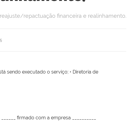
 reajuste/repactuação financeira e realinhamento.
15
á sendo executado o serviço; • Diretoria de
 ______ firmado com a empresa __________