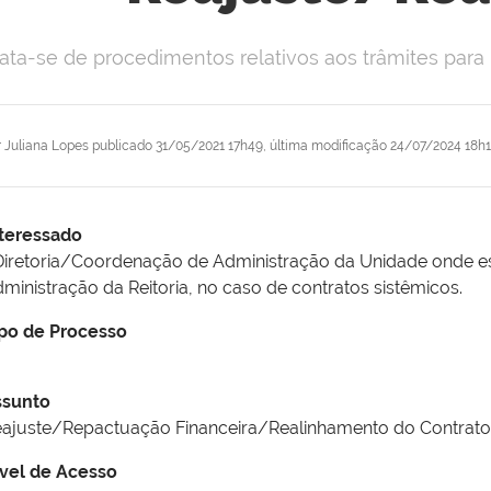
rata-se de procedimentos relativos aos trâmites para
r
Juliana Lopes
publicado
31/05/2021 17h49,
última modificação
24/07/2024 18h
teressado
Diretoria/Coordenação de Administração da Unidade onde est
ministração da Reitoria, no caso de contratos sistêmicos.
po de Processo
ssunto
ajuste/Repactuação Financeira/Realinhamento do Contrato
vel de Acesso