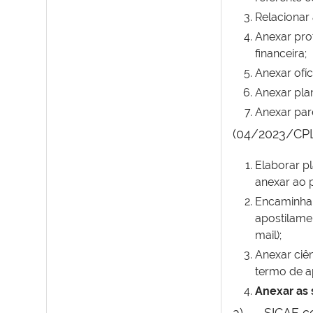
Relacionar
Anexar pro
financeira;
Anexar ofí
Anexar pla
Anexar par
(04/2023/C
Elaborar pl
anexar ao 
Encaminhar
apostilame
mail);
Anexar ciên
termo de a
Anexar as 
a) SICAF com