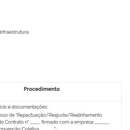
infraestrutura
Procedimento
ício e documentações;
esso de “Repactuação/Reajuste/Realinhamento
 do Contrato n° ____, firmado com a empresa ______,
onvenção Coletiva ______”;