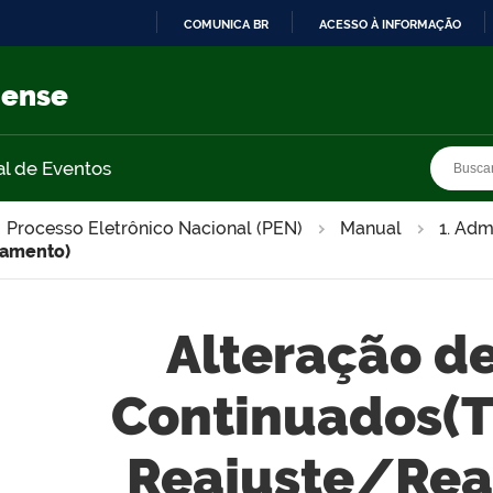
COMUNICA BR
ACESSO À INFORMAÇÃO
IR
PARA
nense
O
CONTEÚDO
Busca
Busca
al de Eventos
Processo Eletrônico Nacional (PEN)
Manual
1. Adm
hamento)
Alteração d
Continuados(T
Reajuste/Rea