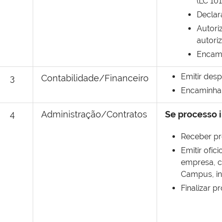
(LC 10
Declar
Autori
autori
Encami
Emitir des
3
Contabilidade/Financeiro
Encaminhar
4
Administração/Contratos
Se processo 
Receber pr
Emitir ofí
empresa, c
Campus, in
Finalizar p