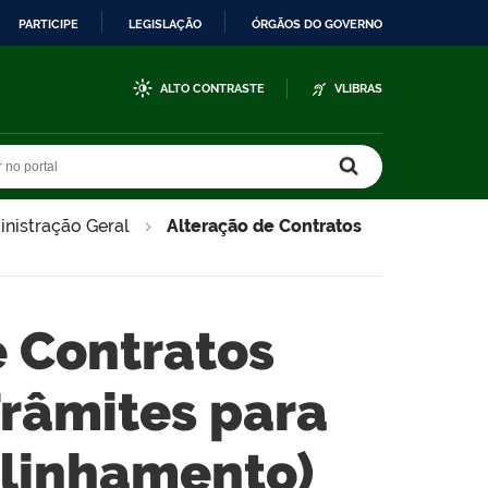
PARTICIPE
LEGISLAÇÃO
ÓRGÃOS DO GOVERNO
ALTO CONTRASTE
VLIBRAS
r no portal
r no portal
inistração Geral
Alteração de Contratos
e Contratos
râmites para
linhamento)