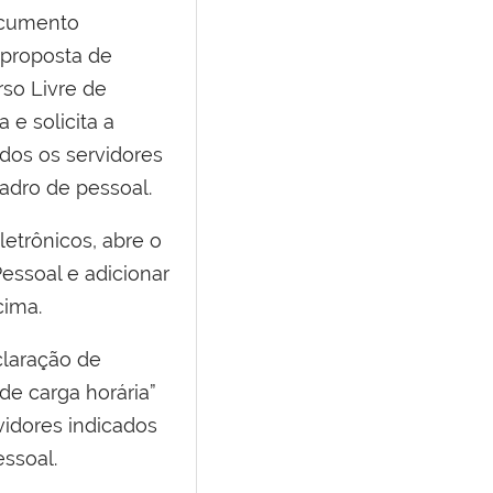
ocumento
 proposta de
so Livre de
a e solicita a
odos os servidores
adro de pessoal.
etrônicos, abre o
ssoal e adicionar
ima.
laração de
de carga horária”
vidores indicados
ssoal.