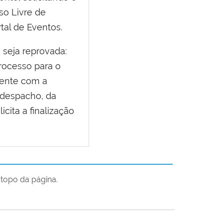
so Livre de
tal de Eventos.
 seja
reprovada
:
rocesso para o
nente com a
m despacho, da
icita a finalização
topo da página.