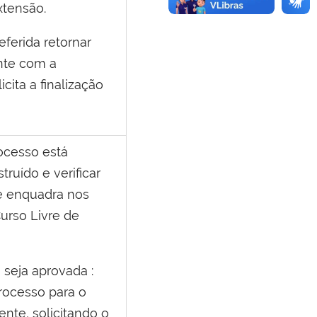
xtensão.
eferida retornar
nte com a
licita a finalização
rocesso está
ruído e verificar
e enquadra nos
urso Livre de
 seja
aprovada
:
rocesso para o
ente, solicitando o