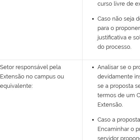
curso livre de e
Caso não seja d
para o propone
justificativa e so
do processo.
Setor responsável pela
Analisar se o p
Extensão no
campus
ou
devidamente inst
equivalente:
se a proposta s
termos de um C
Extensão.
Caso a proposta
Encaminhar o p
servidor propon