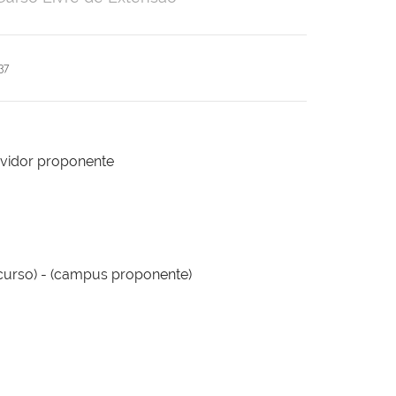
37
rvidor proponente
 curso) - (campus proponente)