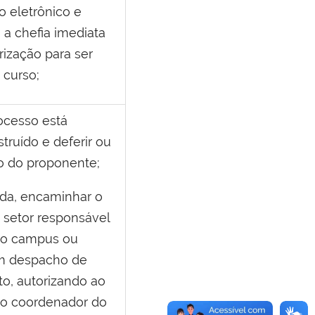
o eletrônico e
a chefia imediata
rização para ser
 curso;
rocesso está
truído e deferir ou
ão do proponente;
ida, encaminhar o
 setor responsável
no
campus
ou
m despacho de
, autorizando ao
 o coordenador do