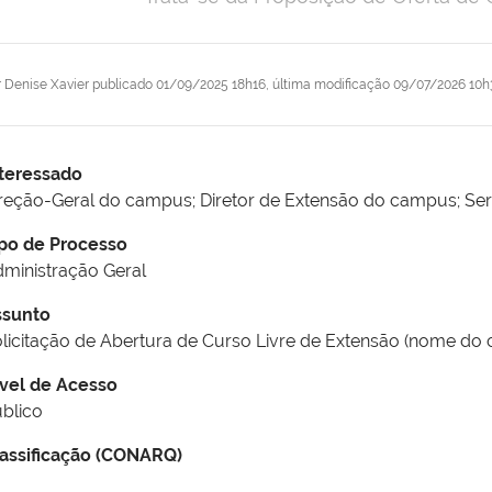
r
Denise Xavier
publicado
01/09/2025 18h16,
última modificação
09/07/2026 10h
teressado
reção-Geral do campus; Diretor de Extensão do campus; Se
po de Processo
ministração Geral
ssunto
licitação de Abertura de Curso Livre de Extensão (nome do
vel de Acesso
blico
assificação (CONARQ)