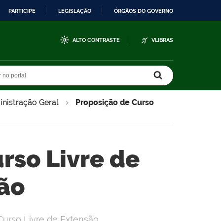
PARTICIPE
LEGISLAÇÃO
ÓRGÃOS DO GOVERNO
ALTO CONTRASTE
VLIBRAS
r no portal
r no portal
inistração Geral
Proposição de Curso
rso Livre de
ão
Curso Livre de Extensão