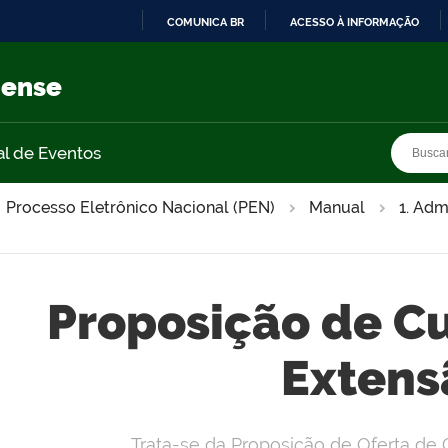
COMUNICA BR
ACESSO À INFORMAÇÃO
IR
PARA
nense
O
CONTEÚDO
Busca
Busca
al de Eventos
Processo Eletrônico Nacional (PEN)
Manual
1. Adm
Proposição de Cu
Extens
Trata-se da Proposição de Oferta de 