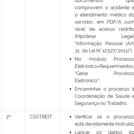
documentos qu
comprovem o acidente 
o atendimento médico d
servidor, em PDF/A co
nível de acesso restrit
(Hipótese Legal
“Informação Pessoal (Art
31, da Lei N° 12.527/2011)”);
No módulo Process
Eletrônico>Requerimentos
“Gerar Process
Eletrônico”;
Encaminhar o processo 
Coordenação de Saúde 
Segurança no Trabalho.
2º
CSSTREIT
Verificar se o process
está devidamente instruíd
Lançar os dados d