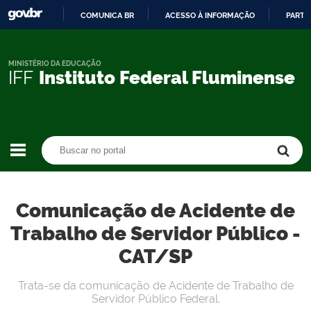
COMUNICA BR
ACESSO À INFORMAÇÃO
PARTI
IR
PARA
O
MINISTÉRIO DA EDUCAÇÃO
IFF
Instituto Federal Fluminense
CONTEÚDO
Buscar no portal
Buscar no portal
Comunicação de Acidente de
Trabalho de Servidor Público -
CAT/SP
Trata-se da comunicação de Acidente de Trabalho de
Servidor Público Federal.