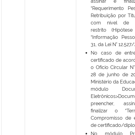
assinar e final
“Requerimento Pe
Retribuição por Tit
com nível de 
restrito (Hipótese
“Informação Pessoa
31, da Lei N° 12.527/2
No caso de entr
certificado de aco
o Ofício Circular N
28 de junho de 2
Ministério da Educa
módulo Docum
Eletrônicos>Docum
preencher, ass
finalizar o “T
Compromisso de e
de certificado/dipl
No módulo Pro