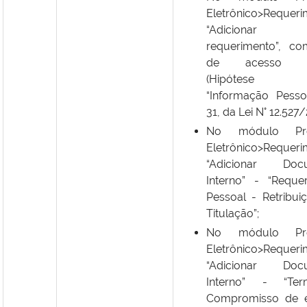
Eletrônico>Requeri
“Adiciona
requerimento”, co
de acesso res
(Hipótese L
“Informação Pessoa
31, da Lei N° 12.527/2
No módulo Pro
Eletrônico>Requeri
“Adicionar Doc
Interno” - “Reque
Pessoal - Retribui
Titulação”;
No módulo Pro
Eletrônico>Requeri
“Adicionar Doc
Interno” - “T
Compromisso de e