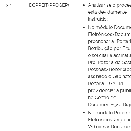
3º
DGPREIT(PROGEP)
Analisar se o proce
está devidamente
instruído;
No módulo Docum
Eletrônicos>Docum
preencher a “Portari
Retribuição por Titu
e solicitar a assinat
Pró-Reitoria de Ges
Pessoas/Reitor (ap
assinado o Gabinet
Reitoria – GABREIT 
providenciar a publ
no Centro de
Documentação Digit
No módulo Proces
Eletrônico>Requeri
“Adicionar Docume