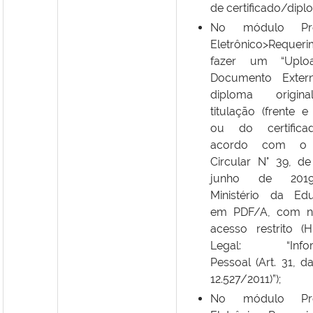
de certificado/dipl
No módulo Pro
Eletrônico>Requeri
fazer um “Upl
Documento Exter
diploma origi
titulação (frente e
ou do certific
acordo com o 
Circular N° 39, d
junho de 201
Ministério da Ed
em PDF/A, com ní
acesso restrito (H
Legal: “Infor
Pessoal (Art. 31, d
12.527/2011)”);
No módulo Pro