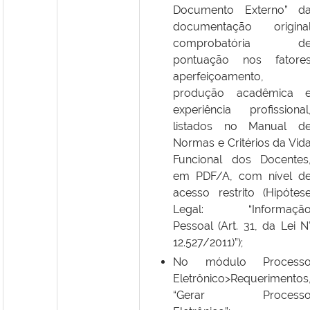
Documento Externo” d
documentação origina
comprobatória d
pontuação nos fatore
aperfeiçoamento,
produção acadêmica 
experiência profissional
listados no Manual d
Normas e Critérios da Vid
Funcional dos Docentes
em PDF/A, com nível d
acesso restrito (Hipótes
Legal: “Informaçã
Pessoal (Art. 31, da Lei N
12.527/2011)”);
No módulo Process
Eletrônico>Requerimentos
“Gerar Process