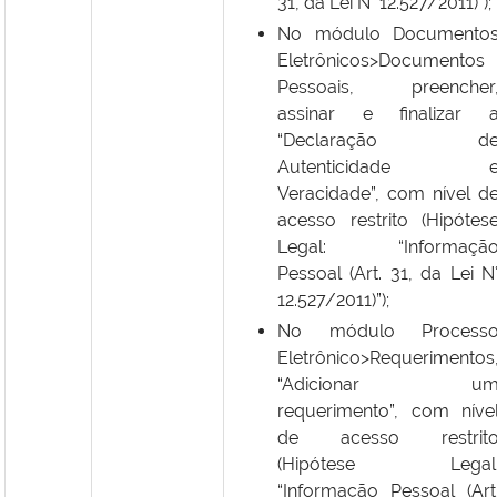
31, da Lei N° 12.527/2011)”);
No módulo Documento
Eletrônicos>Documentos
Pessoais, preencher
assinar e finalizar 
“Declaração d
Autenticidade 
Veracidade”, com nível d
acesso restrito (Hipótes
Legal: “Informaçã
Pessoal (Art. 31, da Lei N
12.527/2011)”);
No módulo Process
Eletrônico>Requerimentos
“Adicionar u
requerimento”, com níve
de acesso restrit
(Hipótese Legal
“Informação Pessoal (Art