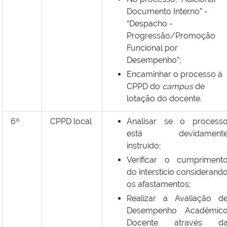
Documento Interno” -
“Despacho -
Progressão/Promoção
Funcional por
Desempenho”;
Encaminhar o processo à
CPPD do
campus
de
lotação do docente.
6º
CPPD local
Analisar se o process
está devidament
instruído;
Verificar o cumpriment
do interstício considerand
os afastamentos;
Realizar a Avaliação d
Desempenho Acadêmic
Docente através d