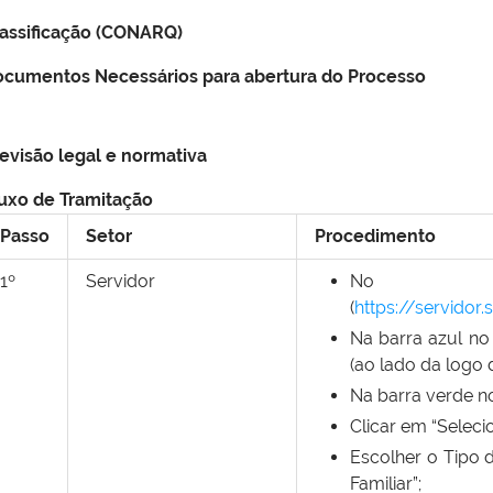
assificação (CONARQ)
cumentos Necessários para abertura do Processo
-
evisão legal e normativa
uxo de Tramitação
Passo
Setor
Procedimento
1º
Servidor
No SI
(
https://servidor
Na barra azul no 
(ao lado da logo 
Na barra verde no 
Clicar em “Seleci
Escolher o Tipo 
Familiar”;