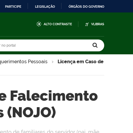
PARTICIPE
LEGISLAÇÃO
ÓRGÃOS DO GOVERNO
ALTO CONTRASTE
VLIBRAS
r no portal
r no portal
querimentos Pessoais
Licença em Caso de
e Falecimento
s (NOJO)
ento de familiares do servidor (pai, mãe,