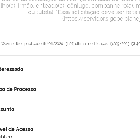
filho(a), irmão, enteado(a), cônjuge, companheiro(a)
ou tutela). *Essa solicitação deve ser fei
(https://servidor.sigepe.plane
r
Wayner Rios
publicado
18/06/2020 13h27,
última modificação
13/09/2023 15h4
teressado
po de Processo
ssunto
vel de Acesso
blico