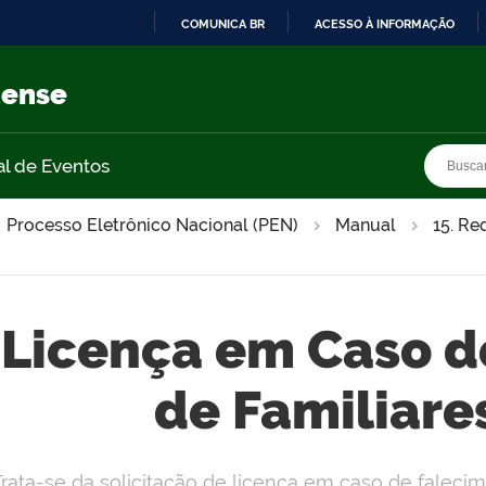
COMUNICA BR
ACESSO À INFORMAÇÃO
IR
PARA
nense
O
CONTEÚDO
Busca
Busca
al de Eventos
Processo Eletrônico Nacional (PEN)
Manual
15. Re
Licença em Caso d
de Familiare
rata-se da solicitação de licença em caso de falecim