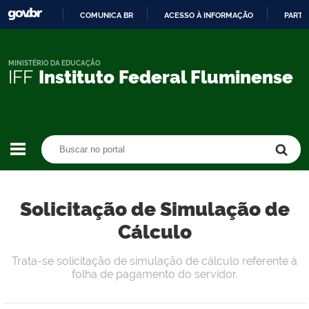
COMUNICA BR
ACESSO À INFORMAÇÃO
PARTI
IR
PARA
O
MINISTÉRIO DA EDUCAÇÃO
IFF
Instituto Federal Fluminense
CONTEÚDO
Buscar no portal
Buscar no portal
Solicitação de Simulação de
Cálculo
Trata-se solicitação de simulação de cálculo referente à
folha de pagamento do servidor.