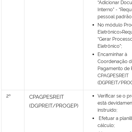
“Adicionar Doc
Interno” - “Req
pessoal padrão”
No módulo Pro
Eletrônico>Req
“Gerar Process
Eletrônico”;
Encaminhar à
Coordenação d
Pagamento de P
CPAGPESREIT
(DGPREIT/PROG
2º
Verificar se o 
CPAGPESREIT
está devidamen
(DGPREIT/PROGEP)
instruído;
Efetuar a plani
cálculo;