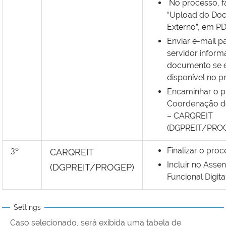
No processo, f
“Upload do Do
Externo”, em P
Enviar e-mail p
servidor infor
documento se 
disponível no p
Encaminhar o p
Coordenação d
– CARQREIT
(DGPREIT/PROG
3º
Finalizar o proc
CARQREIT
Incluir no Asse
(DGPREIT/PROGEP)
Funcional Digita
Settings
Caso selecionado, será exibida uma tabela de