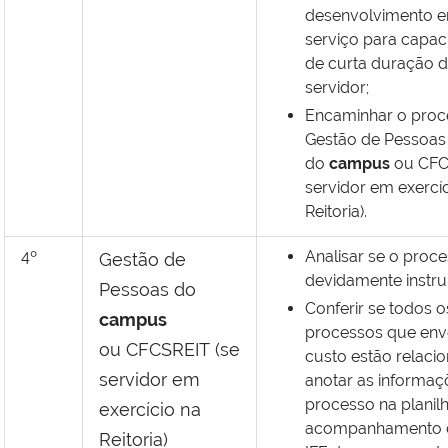
desenvolvimento 
serviço para capac
de curta duração 
servidor;
Encaminhar o proc
Gestão de Pessoas
do
campus
ou
CFC
servidor em exercí
Reitoria).
4º
Analisar se o proce
Gestão de
devidamente instru
Pessoas do
Conferir se todos o
campus
processos que en
ou
CFCSREIT
(se
custo estão relaci
servidor em
anotar as informaç
processo na planil
exercício na
acompanhamento 
Reitoria)