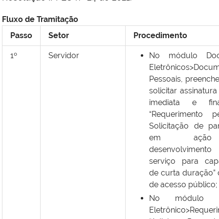
Fluxo de Tramitação
Passo
Setor
Procedimento
1º
Servidor
No módulo Doc
Eletrônicos>Docu
Pessoais, preencher
solicitar assinatura
imediata e fin
“Requerimento p
Solicitação de par
em açã
desenvolvime
serviço para cap
de curta duração” 
de acesso público;
No módulo Pr
Eletrônico>Requer