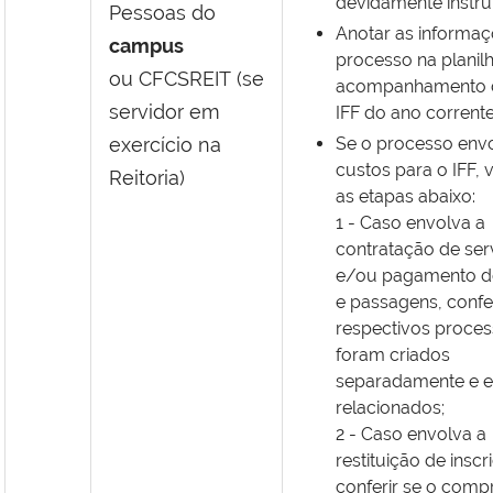
devidamente instru
Pessoas do
Anotar as informa
campus
processo na planil
ou
CFCSREIT
(se
acompanhamento 
servidor em
IFF do ano corrente
exercício na
Se o processo env
custos para o IFF, v
Reitoria)
as etapas abaixo:
1 - Caso envolva a
contratação de ser
e/ou pagamento de
e passagens, confer
respectivos proce
foram criados
separadamente e e
relacionados;
2 - Caso envolva a
restituição
de inscr
conferir se o comp