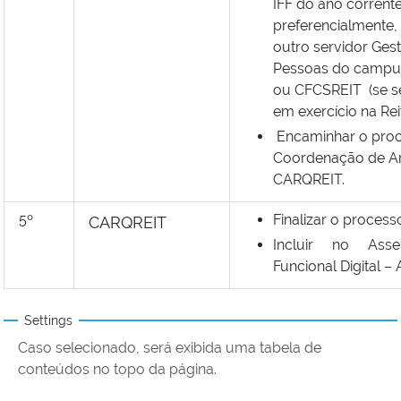
IFF do ano corrente
preferencialmente,
outro servidor Ges
Pessoas do campu
ou
CFCSREIT
(se s
em exercício na Reit
Encaminhar o pro
Coordenação de Ar
CARQREIT.
5º
Finalizar o process
CARQREIT
Incluir no Asse
Funcional Digital – 
Settings
Caso selecionado, será exibida uma tabela de
conteúdos no topo da página.