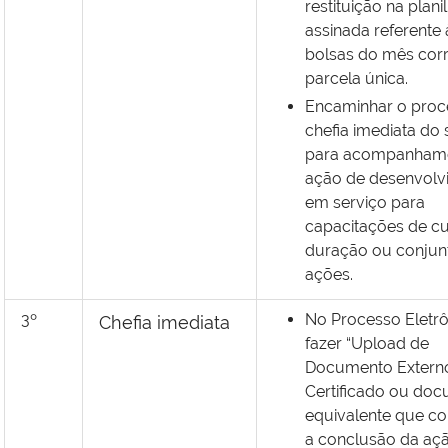
restituição na
plani
assinada
referente 
bolsas do mês cor
parcela única.
Encaminhar o proc
chefia imediata do 
para acompanham
ação de desenvolv
em serviço para
capacitações de cu
duração ou conjun
ações.
3º
No Processo Eletr
Chefia imediata
fazer “Upload de
Documento Extern
Certificado ou do
equivalente que c
a conclusão da aç