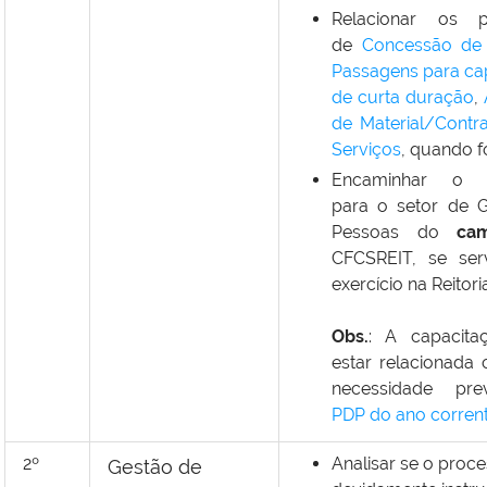
Relacionar os p
de
Concessão de 
Passagens para ca
de curta duração
,
de Material/Contr
Serviços
,
quando fo
Encaminhar o p
para o setor de 
Pessoas do
ca
CFCSREIT
, se se
exercício na Reitori
Obs
.
: A capacita
estar relacionad
necessidade pre
PDP do ano corren
2º
Analisar se o proce
Gestão de