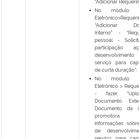
“Adicionar Requeri
No módulo Pr
Eletrônico>Requer
“Adicionar Do
Interno” - “Requ
pessoal - Solici
participação 
desenvolvime
serviço para cap
de curta duração”;
No módulo Pr
Eletrônico > Reque
- fazer “Upl
Documento Exte
Documento da ins
promotor
informações sobr
de desenvolvim
serviço para cap