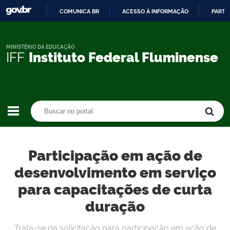
COMUNICA BR
ACESSO À INFORMAÇÃO
PARTI
IR
PARA
O
MINISTÉRIO DA EDUCAÇÃO
IFF
Instituto Federal Fluminense
CONTEÚDO
Buscar no portal
Buscar no portal
Participação em ação de
desenvolvimento em serviço
para capacitações de curta
duração
Trata-se da solicitação para participação em ação de