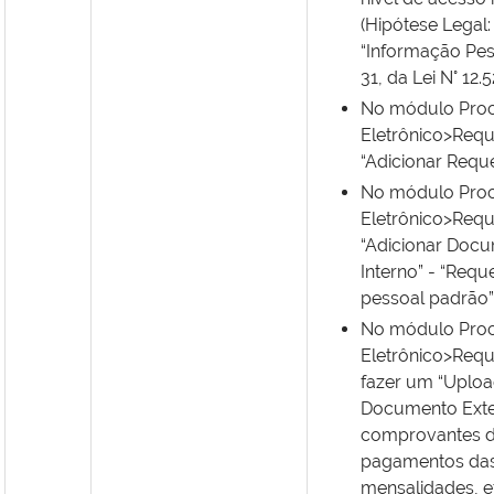
(Hipótese Legal:
“Informação Pess
31, da Lei N° 12.
No módulo Pro
Eletrônico>Requ
“Adicionar Requ
No módulo Pro
Eletrônico>Requ
“Adicionar Doc
Interno” - “Req
pessoal padrão”
No módulo Pro
Eletrônico>Requ
fazer um “Uploa
Documento Exte
comprovantes 
pagamentos da
mensalidades, e