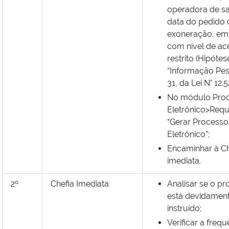
operadora de sa
data do pedido 
exoneração, em
com nível de ac
restrito (Hipótes
“Informação Pess
31, da Lei N° 12.5
No módulo Pro
Eletrônico>Requ
“Gerar Processo
Eletrônico”;
Encaminhar à Ch
imediata.
2º
Chefia Imediata
Analisar se o p
está devidamen
instruído;
Verificar a freq