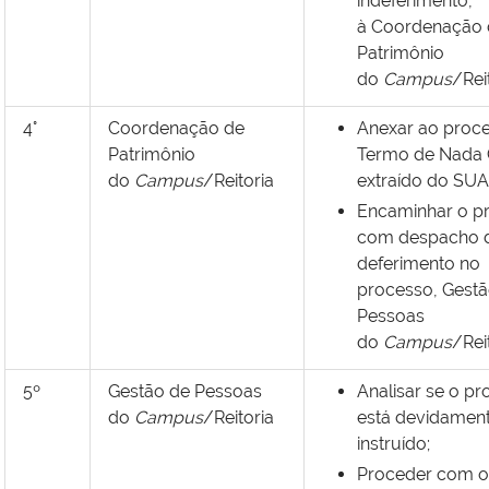
indeferimento,
à Coordenação 
Patrimônio
do
Campus
/Reit
4°
Coordenação de
Anexar ao proc
Patrimônio
Termo de Nada 
do
Campus
/Reitoria
extraído do SUA
Encaminhar o p
com despacho 
deferimento no
processo,
Gestã
Pessoas
do
Campus
/Reit
5º
Gestão de Pessoas
Analisar se o p
do
Campus
/Reitoria
está devidamen
instruído;
Proceder com o