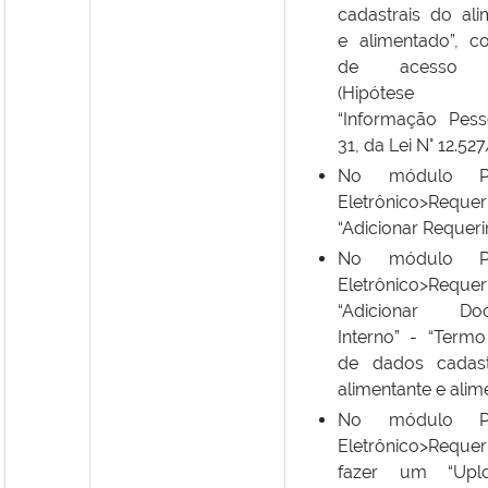
cadastrais do ali
e alimentado”, c
de acesso re
(Hipótese L
“Informação Pesso
31, da Lei N° 12.527
No módulo Pr
Eletrônico>Requer
“Adicionar Requer
No módulo Pr
Eletrônico>Requer
“Adicionar Do
Interno” - “Termo
de dados cadast
alimentante e alim
No módulo Pr
Eletrônico>Requer
fazer um “Upl