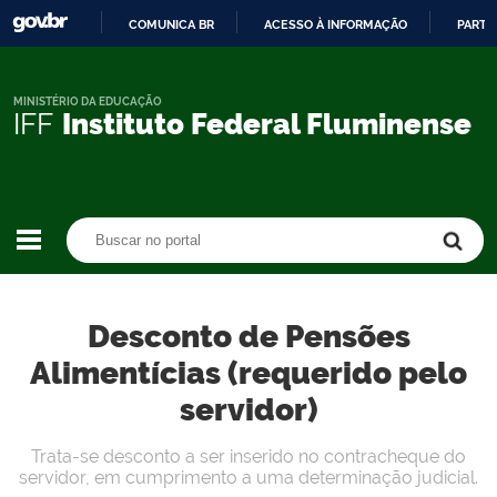
COMUNICA BR
ACESSO À INFORMAÇÃO
PARTI
IR
PARA
O
MINISTÉRIO DA EDUCAÇÃO
IFF
Instituto Federal Fluminense
CONTEÚDO
Buscar no portal
Buscar no portal
Desconto de Pensões
Alimentícias (requerido pelo
servidor)
Trata-se desconto a ser inserido no contracheque do
servidor, em cumprimento a uma determinação judicial.