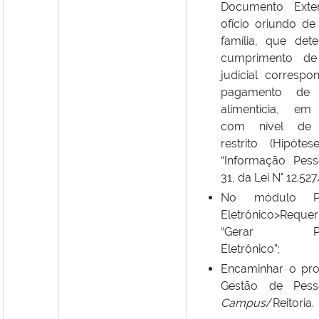
Documento Exte
ofício oriundo de
família, que det
cumprimento d
judicial correspo
pagamento de 
alimentícia, em
com nível de 
restrito (Hipótes
“Informação Pesso
31, da Lei N° 12.527
No módulo Pr
Eletrônico>Requer
“Gerar Pro
Eletrônico”;
Encaminhar o pr
Gestão de Pes
Campus
/Reitoria.